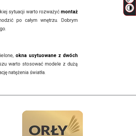
iej sytuacji warto rozważyć
montaż
chodzić po całym wnętrzu. Dobrym
go.
ielone,
okna usytuowane z dwóch
aszu warto stosować modele z dużą
cję natężenia światła.