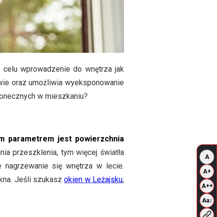
a celu wprowadzenie do wnętrza jak
owie oraz umożliwia wyeksponowanie
łonecznych w mieszkaniu?
ym parametrem jest powierzchnia
ia przeszklenia, tym więcej światła
A
nagrzewanie się wnętrza w lecie.
A+
okna. Jeśli szukasz
okien w Leżajsku
,
A++
Aa↕