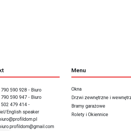
kt
Menu
Okna
 790 590 928
- Biuro
 790 590 947
- Biuro
Drzwi zewnętrzne i wewnętr
 502 479 414
-
Bramy garażowe
iel/English speaker
Rolety i Okiennice
biuro@profildom.pl
biuro.profildom@gmail.com