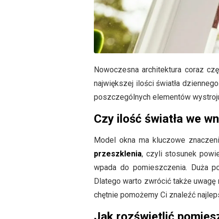
Nowoczesna architektura coraz czę
największej ilości światła dzienn
poszczególnych elementów wystroju
Czy ilość światła we w
Model okna ma kluczowe znaczenie
przeszklenia
, czyli stosunek powi
wpada do pomieszczenia. Duża po
Dlatego warto zwrócić także uwagę n
chętnie pomożemy Ci znaleźć najlep
Jak rozświetlić pomies