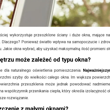
ściej wykorzystuje przeszklone ściany i duże okna, mające n
ego. Dlaczego? Ponieważ światło wpływa na samopoczucie i zdr
. Jakie okna wybrać, aby uzyskać maksymalną ilość promieni s
nętrzu może zależeć od typu okna?
 dla naturalnego oświetlenia pomieszczenia.
Najważniejsz
erzchni szyby do wielkości całego okna. Im większa powierzchn
wierzchnia przeszklenia może jednak powodować nadmierne 
a współczynnik przenikania ciepła, który określa izolacyjność 
sze rozwiązanie.
zczenie z małymi oknami?