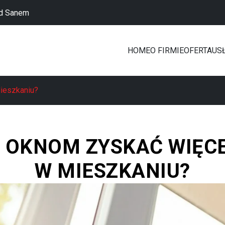
ad Sanem
HOME
O FIRMIE
OFERTA
US
Mieszkaniu?
I OKNOM ZYSKAĆ WIĘC
W MIESZKANIU?