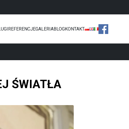
ŁUGI
REFERENCJE
GALERIA
BLOG
KONTAKT
.
EJ ŚWIATŁA