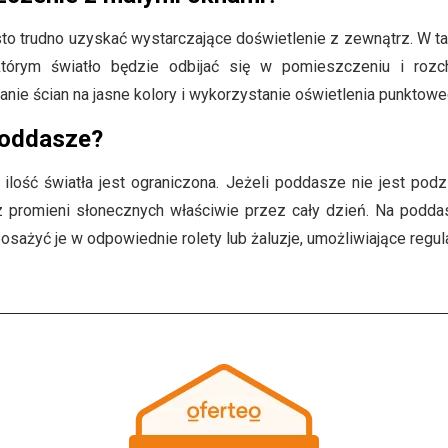
o trudno uzyskać wystarczające doświetlenie z zewnątrz. W tak
 którym światło będzie odbijać się w pomieszczeniu i roz
ie ścian na jasne kolory i wykorzystanie oświetlenia punktowe
poddasze?
lość światła jest ograniczona. Jeżeli poddasze nie jest podz
z promieni słonecznych właściwie przez cały dzień. Na podd
sażyć je w odpowiednie rolety lub żaluzje, umożliwiające regula